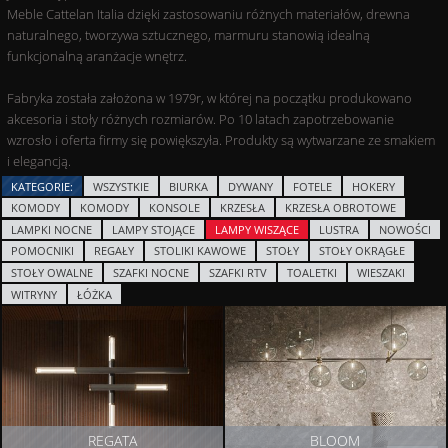
Meble Cattelan Italia dzięki zastosowaniu różnych materiałów, drewna
naturalnego, tworzywa sztucznego, marmuru stanowią idealną
funkcjonalną aranżacje wnętrz.
Fabryka została założona w 1979r, w której na początku produkowano
akcesoria i stoły różnych rozmiarów. Po 10 latach zapotrzebowanie
wzrosło i oferta firmy się powiększyła. Produkty są wytwarzane ze smakiem
i elegancją.
KATEGORIE:
WSZYSTKIE
BIURKA
DYWANY
FOTELE
HOKERY
KOMODY
KOMODY
KONSOLE
KRZESŁA
KRZESŁA OBROTOWE
LAMPKI NOCNE
LAMPY STOJĄCE
LAMPY WISZĄCE
LUSTRA
NOWOŚCI
POMOCNIKI
REGAŁY
STOLIKI KAWOWE
STOŁY
STOŁY OKRĄGŁE
STOŁY OWALNE
SZAFKI NOCNE
SZAFKI RTV
TOALETKI
WIESZAKI
WITRYNY
ŁÓŻKA
REGATA
BLOOM