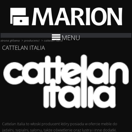
MENU
strona główna
>
producenci
>
cattelan italia
CATTELAN ITALIA
Cattelan Italia to włoski producent który posiada w ofercie meble do
jadalni, sypialni, salonu, także oświetlenie oraz lustra i inne dodatki.