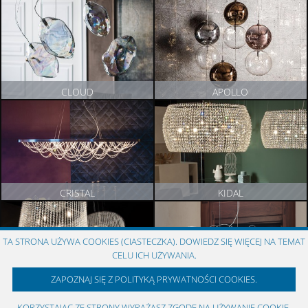
ZOBACZ PRODUKT
ZOBACZ PRODUKT
CLOUD
APOLLO
ZOBACZ PRODUKT
ZOBACZ PRODUKT
CRISTAL
KIDAL
ZOBACZ PRODUKT
ZOBACZ PRODUKT
TA STRONA UŻYWA COOKIES (CIASTECZKA). DOWIEDZ SIĘ WIĘCEJ NA TEMAT
CELU ICH UŻYWANIA.
ZAPOZNAJ SIĘ Z POLITYKĄ PRYWATNOŚCI COOKIES.
VENEZIA
OKTOPUS
KORZYSTAJĄC ZE STRONY WYRAŻASZ ZGODĘ NA UŻYWANIE COOKIE,