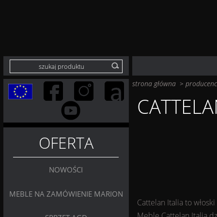
strona główna
>
producenc
CATTELAN
OFERTA
NOWOŚCI
MEBLE NA ZAMÓWIENIE MARION
Cattelan Italia to włosk
Meble Cattelan Italia 