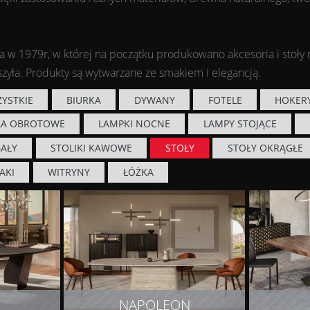
na w 1979r, w której na początku produkowano akcesoria i stoły
szyła. Produkty są wytwarzane ze smakiem i elegancją.
YSTKIE
BIURKA
DYWANY
FOTELE
HOKER
ŁA OBROTOWE
LAMPKI NOCNE
LAMPY STOJĄCE
AŁY
STOLIKI KAWOWE
STOŁY
STOŁY OKRĄGŁE
AKI
WITRYNY
ŁÓŻKA
NAPOLEON