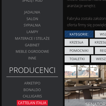
SPRZĘT AGD
aranżacje wnętrz.
JADALNIA
Fabryka została założo
SALON
oferta firmy się powięk
SYPIALNIA
LAMPY
KATEGORIE:
WSZ
MATERACE I STELAŻE
KRZESŁA
KRZES
GABINET
POMOCNIKI
REG
MEBLE OGRODOWE
INNE
TOALETKI
WIESZ
PRODUCENCI
ARKETIPO
BONALDO
CALLIGARIS
CATTELAN ITALIA
SENATOR