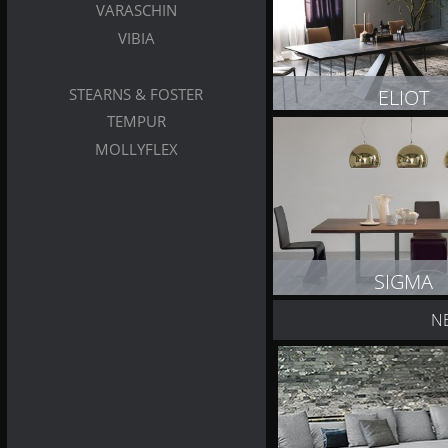
VARASCHIN
VIBIA
ELIOT
STEARNS & FOSTER
TEMPUR
ZOBACZ PRODUK
MOLLYFLEX
SIGMA
N
ZOBACZ PRODUK