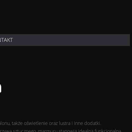
NTAKT
lonu, także oświetlenie oraz lustra i inne dodatki.
worzywa sztucznego, marmuru stanowią idealną funkcjonalną