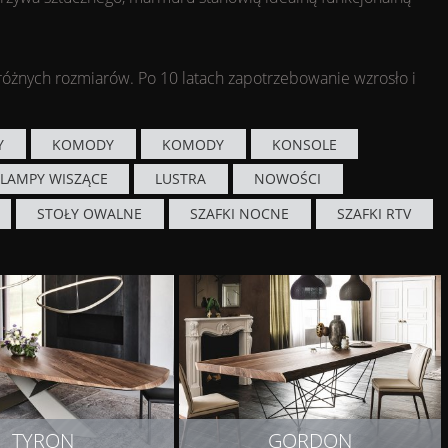
 różnych rozmiarów. Po 10 latach zapotrzebowanie wzrosło i
Y
KOMODY
KOMODY
KONSOLE
LAMPY WISZĄCE
LUSTRA
NOWOŚCI
STOŁY OWALNE
SZAFKI NOCNE
SZAFKI RTV
TYRON
GORDON