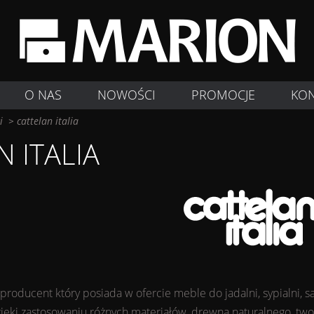
O NAS
NOWOŚCI
PROMOCJE
KO
i
>
cattelan italia
 ITALIA
i producent który posiada w ofercie meble do jadalni, sypialni, sa
dzięki zastosowaniu różnych materiałów, drewna naturalnego, t