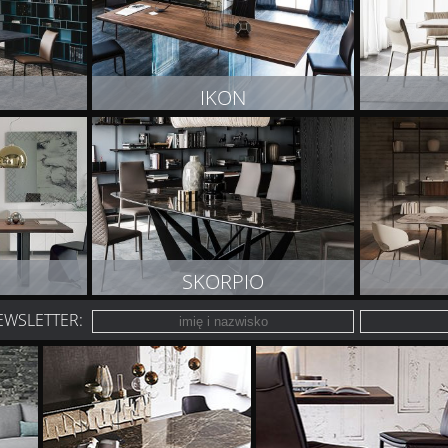
IKON
T
ZOBACZ PRODUKT
Z
SKORPIO
EWSLETTER:
T
ZOBACZ PRODUKT
Z