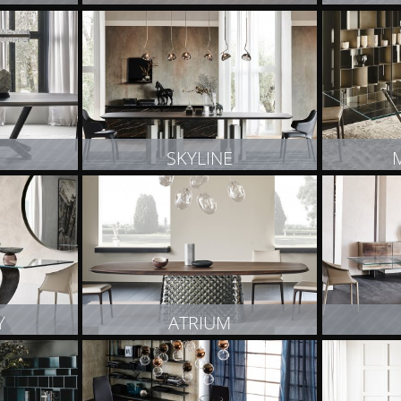
T
ZOBACZ PRODUKT
Z
SKYLINE
T
ZOBACZ PRODUKT
Z
Y
ATRIUM
T
ZOBACZ PRODUKT
Z