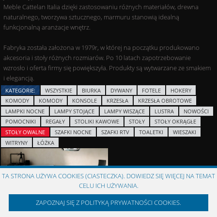
Meble Cattelan Italia dzięki zastosowaniu różnych materiałów, drewna
naturalnego, tworzywa sztucznego, marmuru stanowią idealną
funkcjonalną aranżacje wnętrz.
Fabryka została założona w 1979r, w której na początku produkowano
akcesoria i stoły różnych rozmiarów. Po 10 latach zapotrzebowanie
wzrosło i oferta firmy się powiększyła. Produkty są wytwarzane ze smakiem
i elegancją.
KATEGORIE:
WSZYSTKIE
BIURKA
DYWANY
FOTELE
HOKERY
KOMODY
KOMODY
KONSOLE
KRZESŁA
KRZESŁA OBROTOWE
LAMPKI NOCNE
LAMPY STOJĄCE
LAMPY WISZĄCE
LUSTRA
NOWOŚCI
POMOCNIKI
REGAŁY
STOLIKI KAWOWE
STOŁY
STOŁY OKRĄGŁE
STOŁY OWALNE
SZAFKI NOCNE
SZAFKI RTV
TOALETKI
WIESZAKI
WITRYNY
ŁÓŻKA
TA STRONA UŻYWA COOKIES (CIASTECZKA). DOWIEDZ SIĘ WIĘCEJ NA TEMAT
CELU ICH UŻYWANIA.
ZAPOZNAJ SIĘ Z POLITYKĄ PRYWATNOŚCI COOKIES.
VALENTINO