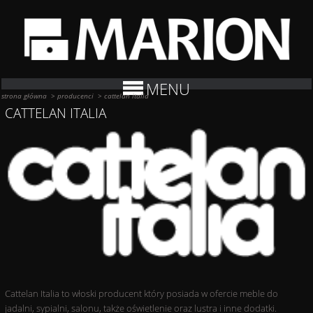
MENU
strona główna
>
producenci
>
cattelan italia
CATTELAN ITALIA
Cattelan Italia to włoski producent który posiada w ofercie meble do
jadalni, sypialni, salonu, także oświetlenie oraz lustra i inne dodatki.