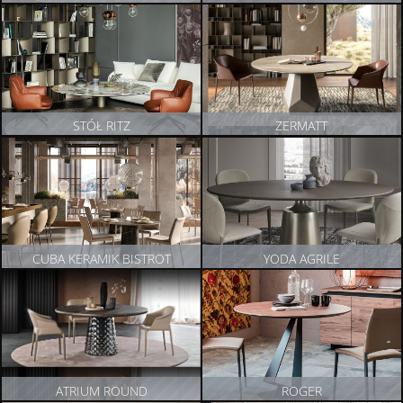
ZOBACZ PRODUKT
ZOBACZ PRODUKT
STÓŁ RITZ
ZERMATT
ZOBACZ PRODUKT
ZOBACZ PRODUKT
CUBA KERAMIK BISTROT
YODA AGRILE
ZOBACZ PRODUKT
ZOBACZ PRODUKT
ATRIUM ROUND
ROGER