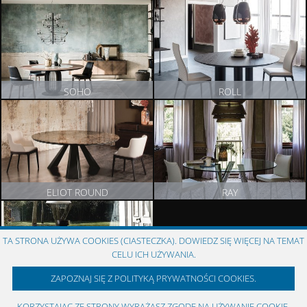
ZOBACZ PRODUKT
ZOBACZ PRODUKT
SOHO
ROLL
ZOBACZ PRODUKT
ZOBACZ PRODUKT
ELIOT ROUND
RAY
ZOBACZ PRODUKT
ZOBACZ PRODUKT
TA STRONA UŻYWA COOKIES (CIASTECZKA). DOWIEDZ SIĘ WIĘCEJ NA TEMAT
CELU ICH UŻYWANIA.
ZAPOZNAJ SIĘ Z POLITYKĄ PRYWATNOŚCI COOKIES.
SKORPIO ROUND
KORZYSTAJĄC ZE STRONY WYRAŻASZ ZGODĘ NA UŻYWANIE COOKIE,