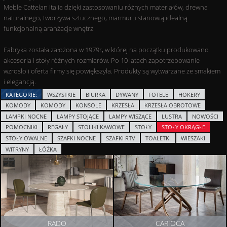
Meble Cattelan Italia dzięki zastosowaniu różnych materiałów, drewna
naturalnego, tworzywa sztucznego, marmuru stanowią idealną
funkcjonalną aranżacje wnętrz.
Fabryka została założona w 1979r, w której na początku produkowano
akcesoria i stoły różnych rozmiarów. Po 10 latach zapotrzebowanie
wzrosło i oferta firmy się powiększyła. Produkty są wytwarzane ze smakiem
i elegancją.
KATEGORIE:
WSZYSTKIE
BIURKA
DYWANY
FOTELE
HOKERY
KOMODY
KOMODY
KONSOLE
KRZESŁA
KRZESŁA OBROTOWE
LAMPKI NOCNE
LAMPY STOJĄCE
LAMPY WISZĄCE
LUSTRA
NOWOŚCI
POMOCNIKI
REGAŁY
STOLIKI KAWOWE
STOŁY
STOŁY OKRĄGŁE
STOŁY OWALNE
SZAFKI NOCNE
SZAFKI RTV
TOALETKI
WIESZAKI
WITRYNY
ŁÓŻKA
RADO
CARIOCA