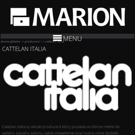
MENU
strona główna
>
producenci
>
cattelan italia
CATTELAN ITALIA
Cattelan Italia to włoski producent który posiada w ofercie meble do
jadalni, sypialni, salonu, także oświetlenie oraz lustra i inne dodatki.