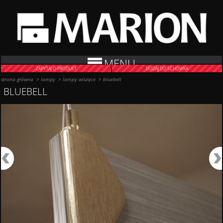
MENU
ZAPYTAJ O PRODUKT
DODAJ DO SCHOWKA
strona główna
>
lampy
>
lampy wiszące
>
bluebell
BLUEBELL