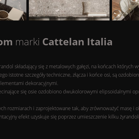
om
marki
Cattelan Italia
ndol składający się z metalowych gałęzi, na końcach których wy
Jego istotne szczegóły techniczne, złącza i końce osi, są ozdo
 elementami dekoracyjnymi.
ecinające się osie ozdobiono dwukolorowymi elipsoidalnymi opr
h rozmiarach i zaprojektowane tak, aby zrównoważyć masę i obj
ntacyjny efekt uzyskuje się poprzez umieszczenie kilku żyrando