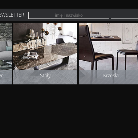
EWSLETTER:
we
Stoły
Krzesła