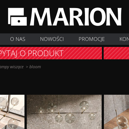
O NAS
NOWOŚCI
PROMOCJE
KO
PYTAJ O PRODUKT
ampy wiszące
>
bloom