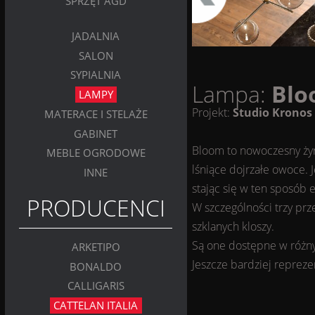
SPRZĘT AGD
JADALNIA
SALON
SYPIALNIA
Lampa:
Blo
LAMPY
Projekt:
Studio Kronos
MATERACE I STELAŻE
GABINET
Bloom to nowoczesny żyra
MEBLE OGRODOWE
lśniące dojrzałe owoce. 
INNE
stając się w ten sposób
PRODUCENCI
W szczególności trzy prz
szklanych kloszy.
Są one dostępne w różnyc
ARKETIPO
Jeszcze bardziej repreze
BONALDO
CALLIGARIS
CATTELAN ITALIA