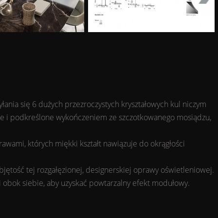
łania się 6 dużych przezroczystych kryształowych kul niczym
bione i podkreślone wykończeniem ze szczotkowanego mosiądzu,
awami, których miękki kształt nawiązuje do okrągłości
ętość tej rozgałęzionej, designerskiej oprawy oświetleniowej.
li obok siebie, aby uzyskać powtarzalny efekt modułowy.