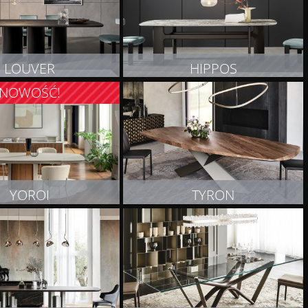
LOUVER
HIPPOS
NOWOŚĆ!
OBACZ PRODUKT
ZOBACZ PRODUKT
YOROI
TYRON
OBACZ PRODUKT
ZOBACZ PRODUKT