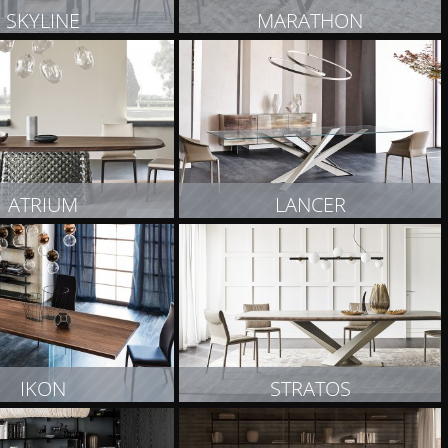
SKYLINE
MARATHON
OBACZ PRODUKT
ZOBACZ PRODUKT
ATRIUM
LANCER
OBACZ PRODUKT
ZOBACZ PRODUKT
IKON
STRATOS
OBACZ PRODUKT
ZOBACZ PRODUKT