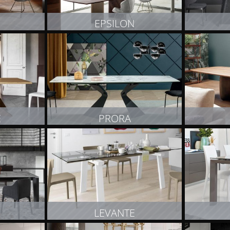
EPSILON
T
ZOBACZ PRODUKT
Z
E
PRORA
T
ZOBACZ PRODUKT
Z
LEVANTE