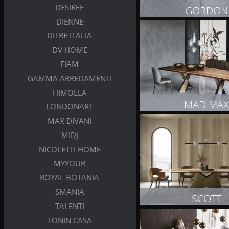
DESIREE
GORDON
DIENNE
DITRE ITALIA
ZOBACZ PRODUK
DV HOME
FIAM
GAMMA ARREDAMENTI
HIMOLLA
MAD MAX
LONDONART
MAX DIVANI
ZOBACZ PRODUK
MIDJ
NICOLETTI HOME
MYYOUR
ROYAL BOTANIA
SMANIA
SCOTT
TALENTI
TONIN CASA
ZOBACZ PRODUK