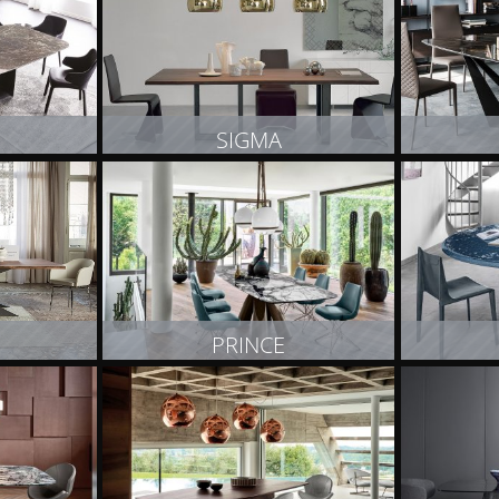
SIGMA
T
ZOBACZ PRODUKT
Z
PRINCE
T
ZOBACZ PRODUKT
Z