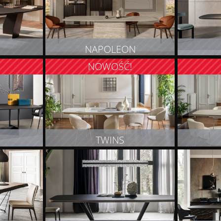
NAPOLEON
!
NOWOŚĆ!
T
ZOBACZ PRODUKT
Z
TWINS
T
ZOBACZ PRODUKT
Z