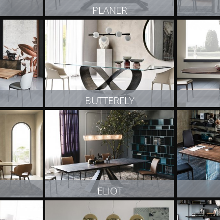
PLANER
T
ZOBACZ PRODUKT
Z
BUTTERFLY
T
ZOBACZ PRODUKT
Z
ELIOT
T
ZOBACZ PRODUKT
Z