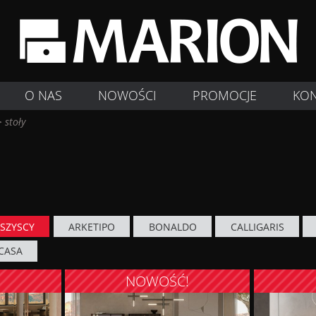
O NAS
NOWOŚCI
PROMOCJE
KO
>
stoły
SZYSCY
ARKETIPO
BONALDO
CALLIGARIS
CASA
!
NOWOŚĆ!