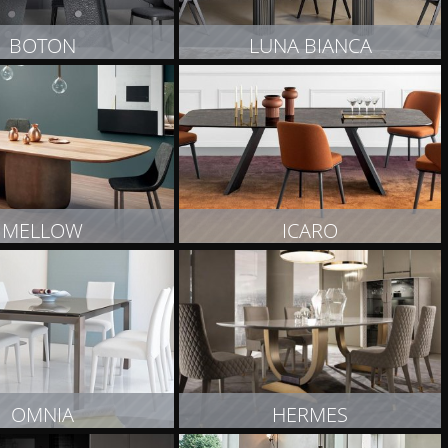
BOTON
LUNA BIANCA
OBACZ PRODUKT
ZOBACZ PRODUKT
MELLOW
ICARO
OBACZ PRODUKT
ZOBACZ PRODUKT
OMNIA
HERMES