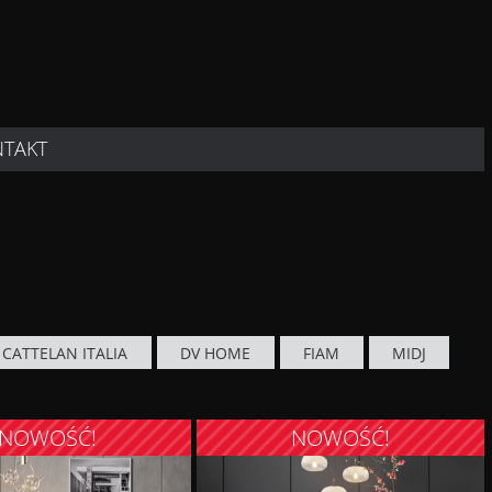
NTAKT
CATTELAN ITALIA
DV HOME
FIAM
MIDJ
NOWOŚĆ!
NOWOŚĆ!