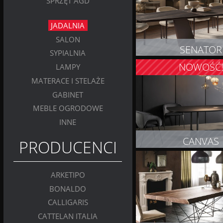
SPRZĘT AGD
JADALNIA
SALON
SENATOR
SYPIALNIA
NOWOŚĆ
LAMPY
ZOBACZ PRODUK
MATERACE I STELAŻE
GABINET
MEBLE OGRODOWE
INNE
CANVAS
PRODUCENCI
ZOBACZ PRODUK
ARKETIPO
BONALDO
CALLIGARIS
CATTELAN ITALIA