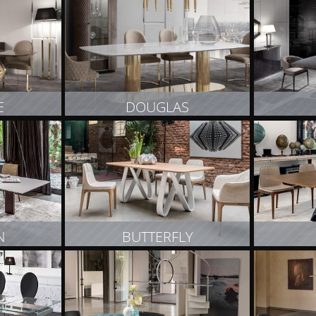
T
ZOBACZ PRODUKT
Z
E
DOUGLAS
T
ZOBACZ PRODUKT
Z
N
BUTTERFLY
T
ZOBACZ PRODUKT
Z