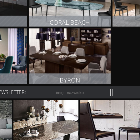
CORAL BEACH
T
ZOBACZ PRODUKT
Z
BYRON
EWSLETTER:
T
ZOBACZ PRODUKT