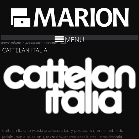
MENU
strona główna
>
producenci
>
cattelan italia
CATTELAN ITALIA
Cattelan Italia to włoski producent który posiada w ofercie meble do
jadalni, sypialni, salonu, także oświetlenie oraz lustra i inne dodatki.