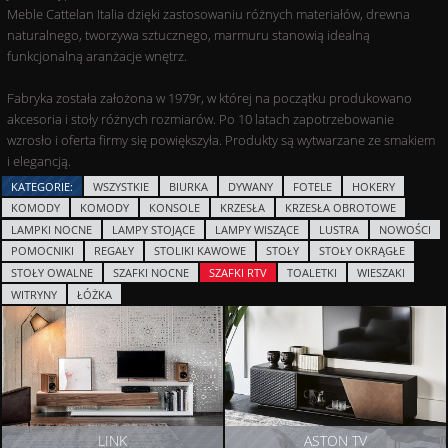
Meble Cattelan Italia dzięki zastosowaniu różnych materiałów, drewna
naturalnego, tworzywa sztucznego, marmuru stanowią idealną
funkcjonalną aranżacje wnętrz.
Fabryka została założona w 1979r, w której na początku produkowano
akcesoria i stoły różnych rozmiarów. Po 10 latach zapotrzebowanie
wzrosło i oferta firmy się powiększyła. Produkty są wytwarzane ze smakiem
i elegancją.
KATEGORIE:
WSZYSTKIE
BIURKA
DYWANY
FOTELE
HOKERY
KOMODY
KOMODY
KONSOLE
KRZESŁA
KRZESŁA OBROTOWE
LAMPKI NOCNE
LAMPY STOJĄCE
LAMPY WISZĄCE
LUSTRA
NOWOŚCI
POMOCNIKI
REGAŁY
STOLIKI KAWOWE
STOŁY
STOŁY OKRĄGŁE
STOŁY OWALNE
SZAFKI NOCNE
SZAFKI RTV
TOALETKI
WIESZAKI
WITRYNY
ŁÓŻKA
LINK
ASTON TV