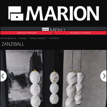
MENU
ZAPYTAJ O PRODUKT
DODAJ DO SCHOWKA
strona główna
>
lampy
>
lampy wiszące
>
zanziball
ZANZIBALL