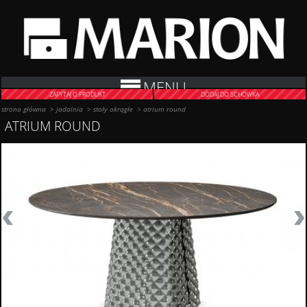
MENU
ZAPYTAJ O PRODUKT
DODAJ DO SCHOWKA
strona główna
>
jadalnia
>
stoły okrągłe
>
atrium round
ATRIUM ROUND