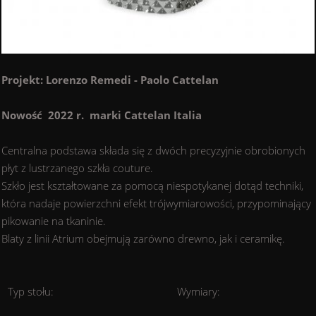
Projekt: Lorenzo Remedi - Paolo Cattelan
Nowość 2022 r. marki Cattelan Italia
Centralna podstawa składa się z dwóch precyzyjnie obrobionych
płyt z lustrzanego szkła couture.
Szkło jest kształtowane za pomocą niespotykanej dotąd techniki,
która nadaje powierzchni efekt trójwymiarowości, przypominający
pikowanie na tkaninie.
Blaty z linii Atrium obejmują zarówno drewno, jak i ceramikę.
Typ stołu:
Wymiary: