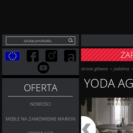
ZA
strona główna
>
jadalnia
YODA AG
OFERTA
NOWOŚCI
MEBLE NA ZAMÓWIENIE MARION