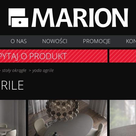
O NAS
NOWOŚCI
PROMOCJE
KO
PYTAJ O PRODUKT
>
stoły okrągłe
>
yoda agrile
RILE