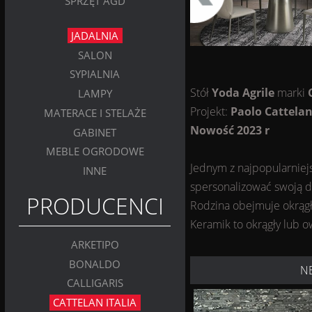
SPRZĘT AGD
JADALNIA
SALON
SYPIALNIA
Stół
Yoda Agrile
marki
LAMPY
Projekt:
Paolo Cattela
MATERACE I STELAŻE
Nowość 2023 r
GABINET
MEBLE OGRODOWE
Jednym z najpopularniejsz
INNE
spersonalizować swoją d
PRODUCENCI
Rodzina obejmuje okrągł
Keramik to okrągły lub o
ARKETIPO
BONALDO
N
CALLIGARIS
CATTELAN ITALIA