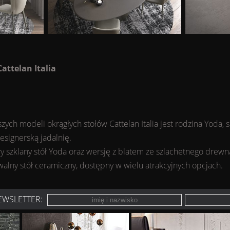
Cattelan Italia
n
ych modeli okrągłych stołów Cattelan Italia jest rodzina Yoda, s
esignerską jadalnię.
y szklany stół Yoda oraz wersję z blatem ze szlachetnego dre
walny stół ceramiczny, dostępny w wielu atrakcyjnych opcjach.
EWSLETTER: