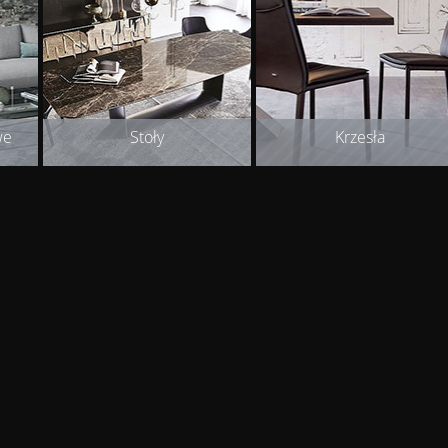
we
Stoły
Krzesła