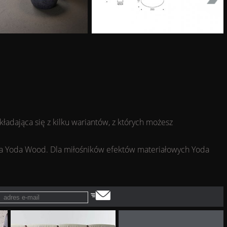
kładająca się z kilku wariantów, z których możesz
wna Yoda Wood. Dla miłośników efektów materiałowych Yoda