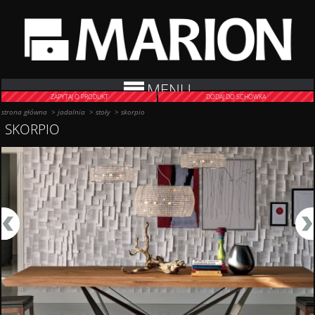
MENU
ZAPYTAJ O PRODUKT
DODAJ DO SCHOWKA
strona główna
>
jadalnia
>
stoły
>
skorpio
SKORPIO