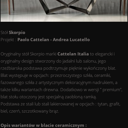
Stół
Skorpio
Projekt :
Paolo Cattelan - Andrea Lucatello
Oryginalny stół Skorpio marki
Cattelan Italia
to elegancki i
oryginalny design stworzony do jadalni lub salonu, jego
rzeźbiarska podstawa podtrzymuje pięknie wykończony blat.
Blat występuje w opcjach: przezroczystego szkła, ceramiki,
fazowanego szkła z artystycznym dekoracyjnym nadrukiem, a
także kilku wariantach drewna. Dodatkowo w wersji " premium",
blat stołu otoczony jest specjalną zaobloną ramką.
Podstawa ze stali lub stali lakierowanej w opcjach : tytan, grafit,
biel, czerń, szczotkowany brąz.
Opis wariantów w blacie ceramicznym :