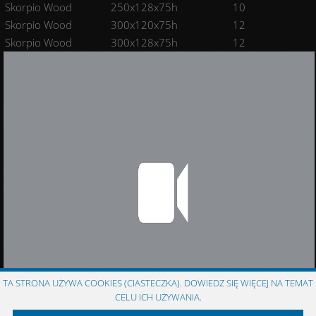
Skorpio Wood
250x128x75h
10
Skorpio Wood
300x120x75h
12
Skorpio Wood
300x128x75h
12
TA STRONA UŻYWA COOKIES (CIASTECZKA). DOWIEDZ SIĘ WIĘCEJ NA TEMAT
CELU ICH UŻYWANIA.