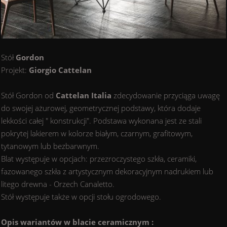
Stół
Gordon
Projekt:
Giorgio Cattelan
Stół Gordon od
Cattelan Italia
zdecydowanie przyciąga uwagę
do swojej ażurowej, geometrycznej podstawy, która dodaje
lekkości całej " konstrukcji". Podstawa wykonana jest ze stali
pokrytej lakierem w kolorze białym, czarnym, grafitowym,
tytanowym lub bezbarwnym.
Blat występuje w opcjach: przezroczystego szkła, ceramiki,
fazowanego szkła z artystycznym dekoracyjnym nadrukiem lub
litego drewna - Orzech Canaletto.
Stół występuje także w opcji stołu ogrodowego.
Opis wariantów w blacie ceramicznym :