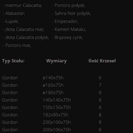
- marmur Calacatta;
- Portoro połysk;
- Alabaster;
- Sahra Noir połysk;
- Łupek;
- Emperador;
- złota Calacatta mat;
- Kamień Makalu;
- złota Calacatta połysk;
- Brązowy cynk;
- Portoro mat;
Typ Stołu:
Wymiary
Ilość Krzeseł
Gordon
ø140x75h
6
Gordon
ø160x75h
7
Gordon
ø180x75h
8
Gordon
140x140x75h
8
Gordon
150x150x75h
8
Gordon
182x90x75h
8
Gordon
200x100x75h
8
Gordon
200x106x75h
8