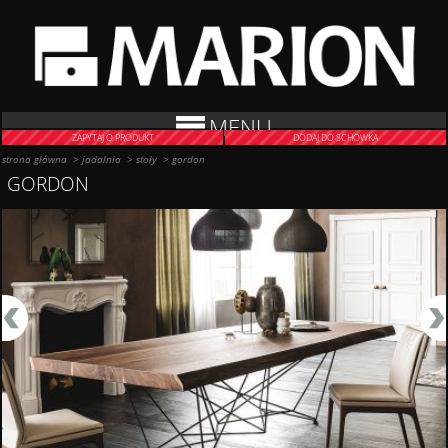
MENU
ZAPYTAJ O PRODUKT
DODAJ DO SCHOWKA
strona główna
>
jadalnia
>
stoły
>
gordon
GORDON