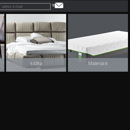
Łóżka
Materace