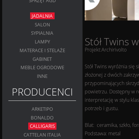
SPRZĘT AGD
JADALNIA
SALON
SYPIALNIA
Stół
Twins
wł
LAMPY
Projekt:Archirivolto
MATERACE I STELAŻE
GABINET
Stół Twins wyróżnia się
MEBLE OGRODOWE
złożonej z dwóch zakrz
INNE
przypominających skrzydła
PRODUCENCI
powietrzu. Dostępny w r
interpretację w stylu k
potrzeb i gustu.
ARKETIPO
BONALDO
Blat: ceramika, szkło, for
CALLIGARIS
Podstawa: metal
CATTELAN ITALIA