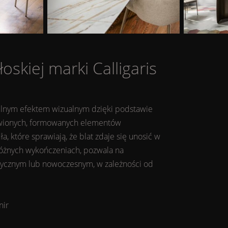
oskiej marki
Calligaris
 silnym efektem wizualnym dzięki podstawie
ywionych, formowanych elementów
, które sprawiają, że blat zdaje się unosić w
óżnych wykończeniach, pozwala na
lasycznym lub nowoczesnym, w zależności od
nir