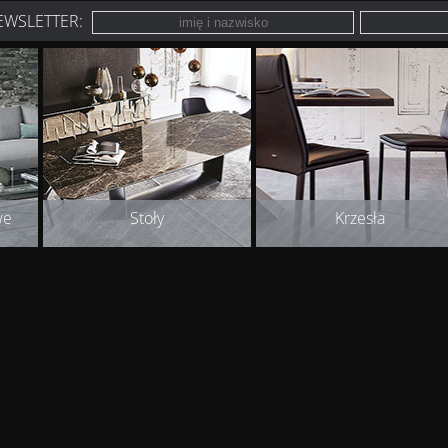
EWSLETTER:
we
Stoły
Krzesła