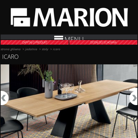
MENU
ZAPYTAJ O PRODUKT
DODAJ DO SCHOWKA
strona główna
>
jadalnia
>
stoły
>
icaro
ICARO