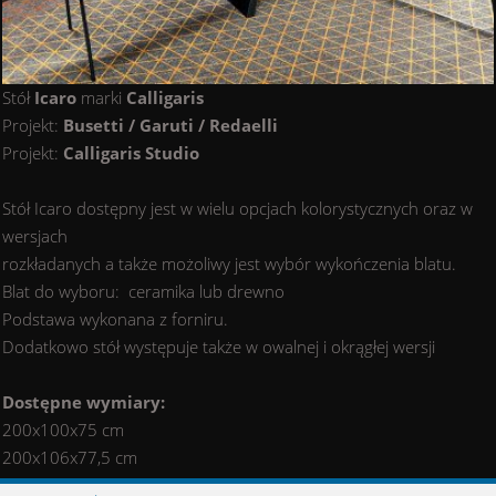
Stół
Icaro
marki
Calligaris
Projekt:
Busetti / Garuti / Redaelli
Projekt:
Calligaris Studio
Stół Icaro dostępny jest w wielu opcjach kolorystycznych oraz w
wersjach
rozkładanych a także możoliwy jest wybór wykończenia blatu.
Blat do wyboru: ceramika lub drewno
Podstawa wykonana z forniru.
Dodatkowo stół występuje także w owalnej i okrągłej wersji
Dostępne wymiary:
200x100x75 cm
200x106x77,5 cm
250x120x75 cm