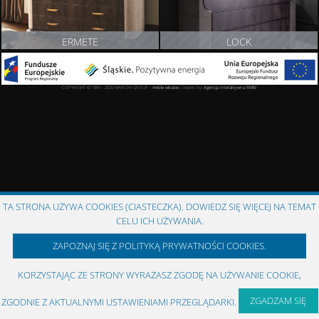
ERMETE
LOCK
ZOBACZ PRODUKT
ZOBACZ PRODUKT
COPYRIGHT © 1993 - 2026 MARION GROUP ::
meble włoskie
Created by:
Agencja Interaktywna
RMBi
TA STRONA UŻYWA COOKIES (CIASTECZKA). DOWIEDZ SIĘ WIĘCEJ NA TEMAT
CELU ICH UŻYWANIA.
ZAPOZNAJ SIĘ Z POLITYKĄ PRYWATNOŚCI COOKIES.
KORZYSTAJĄC ZE STRONY WYRAŻASZ ZGODĘ NA UŻYWANIE COOKIE,
ZGADZAM SIĘ
ZGODNIE Z AKTUALNYMI USTAWIENIAMI PRZEGLĄDARKI.