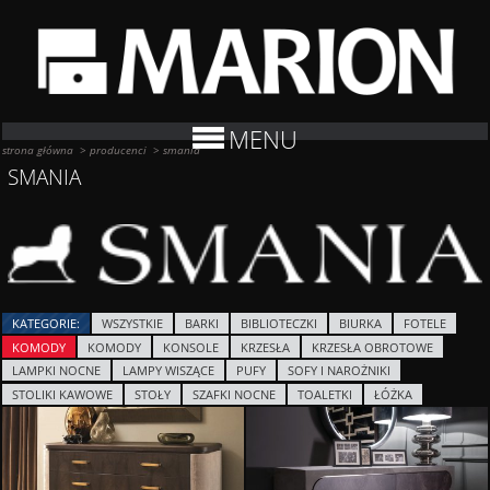
MENU
strona główna
>
producenci
>
smania
SMANIA
KATEGORIE:
WSZYSTKIE
BARKI
BIBLIOTECZKI
BIURKA
FOTELE
KOMODY
KOMODY
KONSOLE
KRZESŁA
KRZESŁA OBROTOWE
LAMPKI NOCNE
LAMPY WISZĄCE
PUFY
SOFY I NAROŻNIKI
STOLIKI KAWOWE
STOŁY
SZAFKI NOCNE
TOALETKI
ŁÓŻKA