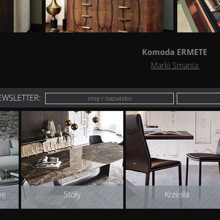
Komoda ERMETE
Marki Smania
EWSLETTER:
we
Stoły
Krzesła