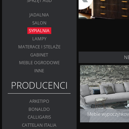
SPRZĘT AGD
JADALNIA
SALON
SYPIALNIA
LAMPY
MATERACE I STELAŻE
GABINET
N
MEBLE OGRODOWE
INNE
PRODUCENCI
ARKETIPO
BONALDO
Meble wypoczynko
CALLIGARIS
CATTELAN ITALIA