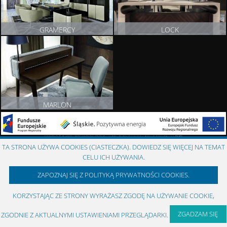
GRAMERCY
LOCK
ZOBACZ PRODUKT
ZOBACZ PRODUKT
MARLON
ZOBACZ PRODUKT
COPYRIGHT © 1993 - 2026 MARION GROUP ::
meble włoskie
Created by:
Agencja Interaktywna
RMBi
TA STRONA UŻYWA COOKIES (CIASTECZKA). DOWIEDZ SIĘ WIĘCEJ NA TEMAT
CELU ICH UŻYWANIA.
ZAPOZNAJ SIĘ Z POLITYKĄ PRYWATNOŚCI COOKIES.
KORZYSTAJĄC ZE STRONY WYRAŻASZ ZGODĘ NA UŻYWANIE COOKIE,
ZGADZAM SIĘ
ZGODNIE Z AKTUALNYMI USTAWIENIAMI PRZEGLĄDARKI.