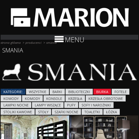
MENU
strona główna
>
producenci
>
smania
SMANIA
KATEGORIE:
WSZYSTKIE
BARKI
BIBLIOTECZKI
BIURKA
FOTELE
KOMODY
KOMODY
KONSOLE
KRZESŁA
KRZESŁA OBROTOWE
LAMPKI NOCNE
LAMPY WISZĄCE
PUFY
SOFY I NAROŻNIKI
STOLIKI KAWOWE
STOŁY
SZAFKI NOCNE
TOALETKI
ŁÓŻKA