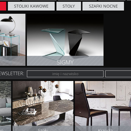
E
STOLIKI KAWOWE
STOŁY
SZAFKI NOCNE
SIGMY
EWSLETTER:
T
ZOBACZ PRODUKT
we
Stoły
Krzesła