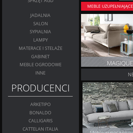
SPRZĘT AGD
MEBLE UZUPEŁNIAJĄC
JADALNIA
SALON
SYPIALNIA
LAMPY
MATERACE I STELAŻE
GABINET
MAGIQUE
MEBLE OGRODOWE
INNE
N
ZOBACZ PRODUK
PRODUCENCI
ARKETIPO
BONALDO
CALLIGARIS
CATTELAN ITALIA
Meble wypoczynko