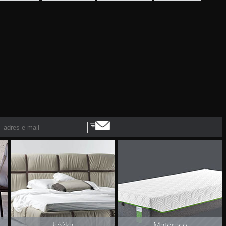
Łóżka
Materace