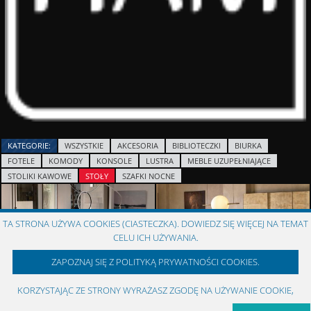
KATEGORIE:
WSZYSTKIE
AKCESORIA
BIBLIOTECZKI
BIURKA
FOTELE
KOMODY
KONSOLE
LUSTRA
MEBLE UZUPEŁNIAJĄCE
STOLIKI KAWOWE
STOŁY
SZAFKI NOCNE
TA STRONA UŻYWA COOKIES (CIASTECZKA). DOWIEDZ SIĘ WIĘCEJ NA TEMAT
CELU ICH UŻYWANIA.
ZAPOZNAJ SIĘ Z POLITYKĄ PRYWATNOŚCI COOKIES.
CORAL BEACH
THEO
KORZYSTAJĄC ZE STRONY WYRAŻASZ ZGODĘ NA UŻYWANIE COOKIE,
ZOBACZ PRODUKT
ZOBACZ PRODUKT