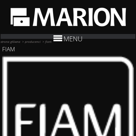
MENU
strona główna
>
producenci
>
fiam
FIAM