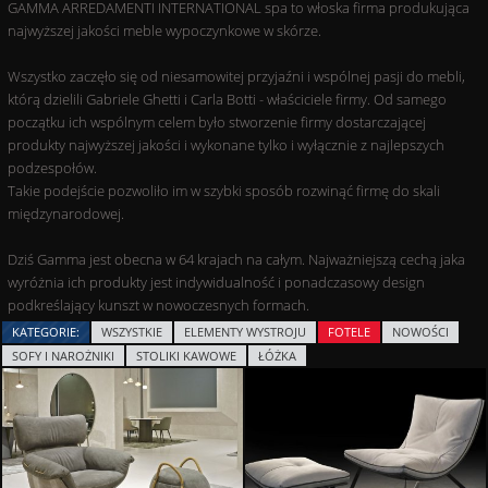
GAMMA ARREDAMENTI INTERNATIONAL spa to włoska firma produkująca
najwyższej jakości meble wypoczynkowe w skórze.
Wszystko zaczęło się od niesamowitej przyjaźni i wspólnej pasji do mebli,
którą dzielili Gabriele Ghetti i Carla Botti - właściciele firmy. Od samego
początku ich wspólnym celem było stworzenie firmy dostarczającej
produkty najwyższej jakości i wykonane tylko i wyłącznie z najlepszych
podzespołów.
Takie podejście pozwoliło im w szybki sposób rozwinąć firmę do skali
międzynarodowej.
Dziś Gamma jest obecna w 64 krajach na całym. Najważniejszą cechą jaka
wyróżnia ich produkty jest indywidualność i ponadczasowy design
podkreślający kunszt w nowoczesnych formach.
KATEGORIE:
WSZYSTKIE
ELEMENTY WYSTROJU
FOTELE
NOWOŚCI
SOFY I NAROŻNIKI
STOLIKI KAWOWE
ŁÓŻKA