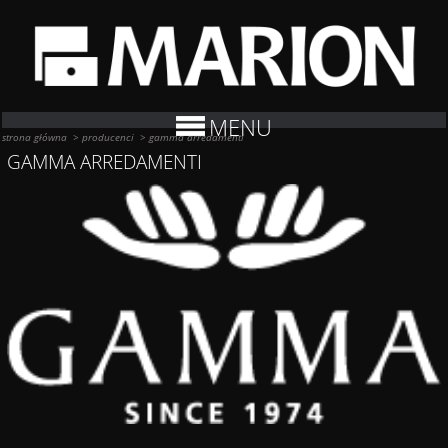
MENU
strona główna
>
producenci
>
gamma arredamenti
GAMMA ARREDAMENTI