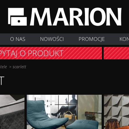
O NAS
NOWOŚCI
PROMOCJE
KO
PYTAJ O PRODUKT
otele
>
scarlett
T