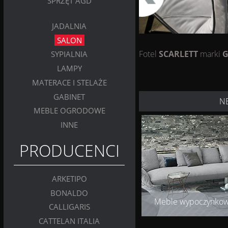
SPRZĘT AGD
JADALNIA
SALON
Fotel
SCARLETT
marki
G
SYPIALNIA
LAMPY
MATERACE I STELAŻE
GABINET
N
MEBLE OGRODOWE
INNE
PRODUCENCI
ARKETIPO
BONALDO
Meble wypoczynko
CALLIGARIS
CATTELAN ITALIA