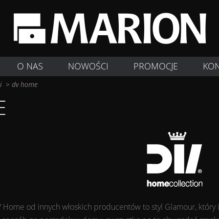
O NAS
NOWOŚCI
PROMOCJE
KO
i
>
dv home
E
V Home od innych włoskich producentów to styl Glamour, który