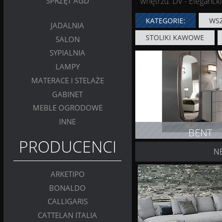
wnętrzu. DV - Eleganc
SPRZĘT AGD
KATEGORIE:
WSZ
JADALNIA
STOLIKI KAWOWE
SALON
SYPIALNIA
LAMPY
MATERACE I STELAŻE
GABINET
MEBLE OGRODOWE
INNE
BENT
PRODUCENCI
N
ZOBACZ PRODUK
ARKETIPO
BONALDO
CALLIGARIS
CATTELAN ITALIA