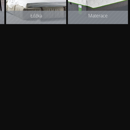
Łóżka
Materace