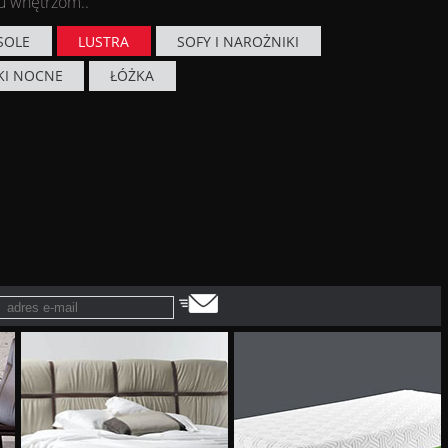
u wnętrzom..
SOLE
LUSTRA
SOFY I NAROŻNIKI
KI NOCNE
ŁÓŻKA