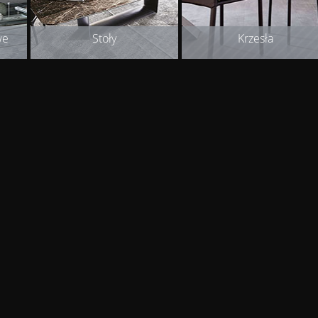
we
Stoły
Krzesła