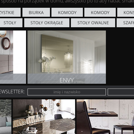
ki sposób na porządek w domu, awszystko po to aby nadać smak
YSTKIE
BIURKA
KOMODY
KOMODY
KON
STOŁY
STOŁY OKRĄGŁE
STOŁY OWALNE
SZAF
ENVY
EWSLETTER:
T
ZOBACZ PRODUKT