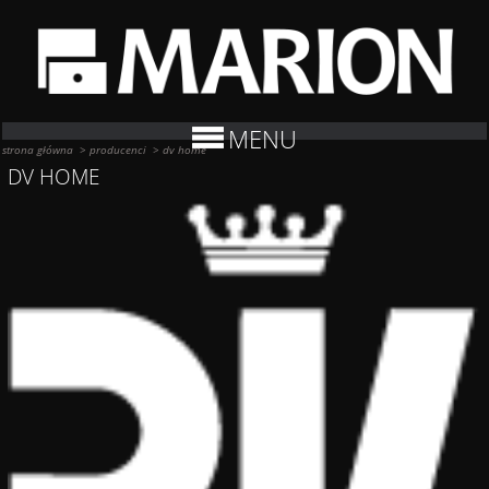
MENU
strona główna
>
producenci
>
dv home
DV HOME