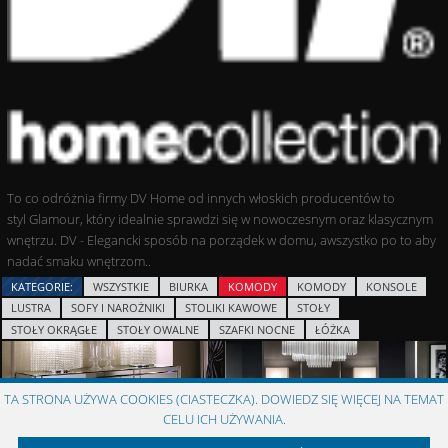
To co odróżnia firmy DV Home od innych włoskich producentów to
styl Glamour, który idealnie sprawdzi się w nowoczesnym oraz klasycznym
wnętrzu. DV - Elegancki sposób na porządek w domu, awszystko po to aby
nadać smaku wnętrzom..
KATEGORIE:
WSZYSTKIE
BIURKA
KOMODY
KOMODY
KONSOLE
LUSTRA
SOFY I NAROŻNIKI
STOLIKI KAWOWE
STOŁY
STOŁY OKRĄGŁE
STOŁY OWALNE
SZAFKI NOCNE
ŁÓŻKA
TA STRONA UŻYWA COOKIES (CIASTECZKA). DOWIEDZ SIĘ WIĘCEJ NA TEMAT
CELU ICH UŻYWANIA.