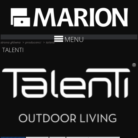
MENU
strona główna
>
producenci
>
talenti
TALENTI