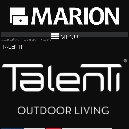
MENU
strona główna
>
producenci
>
talenti
TALENTI