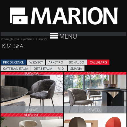
MENU
strona główna
>
jadalnia
>
krzesła
KRZESŁA
PRODUCENCI:
WSZYSCY
ARKETIPO
BONALDO
CALLIGARIS
CATTELAN ITALIA
DITRE ITALIA
MIDJ
SMANIA
NOWOŚĆ!
NOWOŚĆ!
ANIME
SWEEL
NOWOŚĆ!
ZOBACZ PRODUKT
ZOBACZ PRODUKT