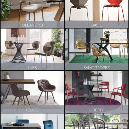
OLEANDRO
BASIL
ZOBACZ PRODUKT
ZOBACZ PRODUKT
INES
SAINT TROPEZ
ZOBACZ PRODUKT
ZOBACZ PRODUKT
IGLOO
LIBERTY
ZOBACZ PRODUKT
ZOBACZ PRODUKT