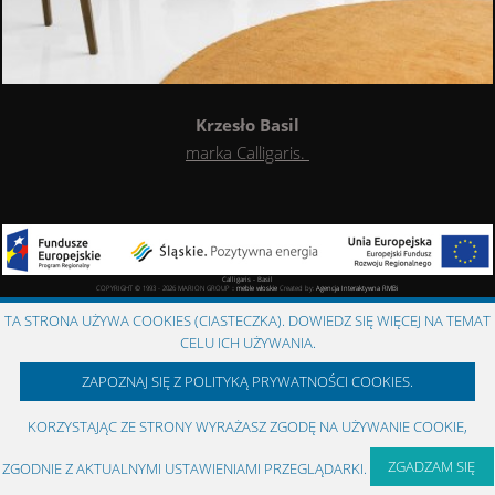
Krzesło Basil
marka Calligaris.
Calligaris - Basil
COPYRIGHT © 1993 - 2026 MARION GROUP ::
meble włoskie
Created by:
Agencja Interaktywna
RMBi
TA STRONA UŻYWA COOKIES (CIASTECZKA). DOWIEDZ SIĘ WIĘCEJ NA TEMAT
CELU ICH UŻYWANIA.
ZAPOZNAJ SIĘ Z POLITYKĄ PRYWATNOŚCI COOKIES.
KORZYSTAJĄC ZE STRONY WYRAŻASZ ZGODĘ NA UŻYWANIE COOKIE,
ZGADZAM SIĘ
ZGODNIE Z AKTUALNYMI USTAWIENIAMI PRZEGLĄDARKI.