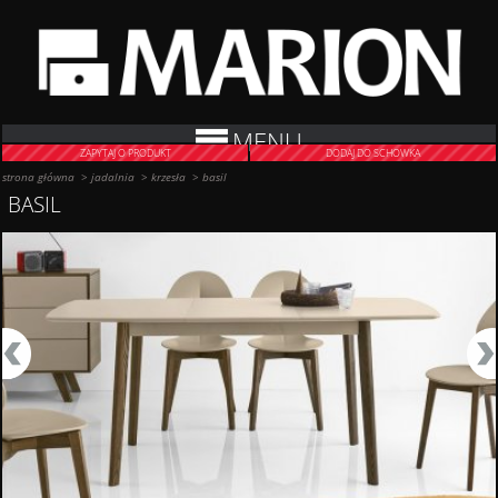
MENU
ZAPYTAJ O PRODUKT
DODAJ DO SCHOWKA
strona główna
>
jadalnia
>
krzesła
>
basil
BASIL