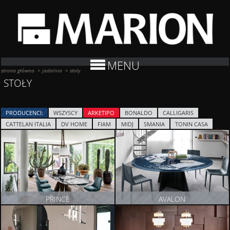
MENU
strona główna
>
jadalnia
>
stoły
STOŁY
PRODUCENCI:
WSZYSCY
ARKETIPO
BONALDO
CALLIGARIS
CATTELAN ITALIA
DV HOME
FIAM
MIDJ
SMANIA
TONIN CASA
PRINCE
AVALON
ZOBACZ PRODUKT
ZOBACZ PRODUKT