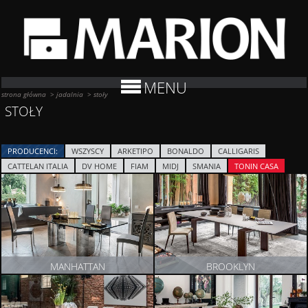
MENU
strona główna
>
jadalnia
>
stoły
STOŁY
PRODUCENCI:
WSZYSCY
ARKETIPO
BONALDO
CALLIGARIS
CATTELAN ITALIA
DV HOME
FIAM
MIDJ
SMANIA
TONIN CASA
MANHATTAN
BROOKLYN
ZOBACZ PRODUKT
ZOBACZ PRODUKT