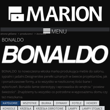
MENU
strona główna
>
producenci
>
bonaldo
BONALDO
BONALDO to nowoczesna włoska marka produkująca meble do salonu,
sypialni i jadalni.Designerskie perełki uznanych w świecie projektantów, jak
i ponadczasowe formy, a to wszystko w niezliczonej ilości barw i
wykończeń. Bonaldo łamie stereotypy i wprowadza do wnętrza " powiew
świeżości". Znajdziemy tu wszystko co potrzebne w wyposażeniu domu czy
też mieszkania.
KATEGORIE:
WSZYSTKIE
BIURKA
DYWANY
FOTELE
HOKERY
KONSOLE
KRZESŁA
KRZESŁA OBROTOWE
LAMPY
LAMPY STOJĄCE