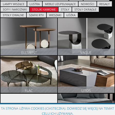
LAMPY WISZĄCE
LUSTRA
MEBLE UZUPEŁNIAJĄCE
NOWOŚCI
REGAŁY
SOFY I NAROŻNIKI
STOLIKI KAWOWE
STOŁY
STOŁY OKRĄGŁE
STOŁY OWALNE
SZAFKI RTV
WIESZAKI
ŁÓŻKA
ELEMENT
VAGUE
ZOBACZ PRODUKT
ZOBACZ PRODUKT
FLAC
LITOS
ZOBACZ PRODUKT
ZOBACZ PRODUKT
TA STRONA UŻYWA COOKIES (CIASTECZKA). DOWIEDZ SIĘ WIĘCEJ NA TEMAT
CELU ICH UŻYWANIA.