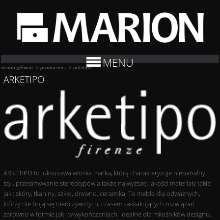
MENU
strona główna
>
producenci
>
arketipo
ARKETIPO
ARKETIPO to luksusowa włoska marka, którą charakteryzuje niebanalny
styl, przełamywanie stereotypów a także najwyższej jakości materiały takie
jak : skóry, tkaniny, szkło, drewno, ceramika. To meble dla odważnych,
którzy nie boją się nieoczywistych, czasem zaskakujących rozwiązań
zarówno w formie jak i w wykończeniach. Idealne dla miłośników designu,