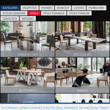
KATEGORIE:
WSZYSTKIE
HOKERY
KOMODY
LUSTRA
POMOCNIKI
STOLIKI KAWOWE
STOŁY
STOŁY OKRĄGŁE
STOŁY OWALNE
SZAFKI RTV
WIESZAKI
MANHATTAN
BROOKLYN
ZOBACZ PRODUKT
ZOBACZ PRODUKT
BUTTERFLY
TOKYO
ZOBACZ PRODUKT
ZOBACZ PRODUKT
TA STRONA UŻYWA COOKIES (CIASTECZKA). DOWIEDZ SIĘ WIĘCEJ NA TEMAT