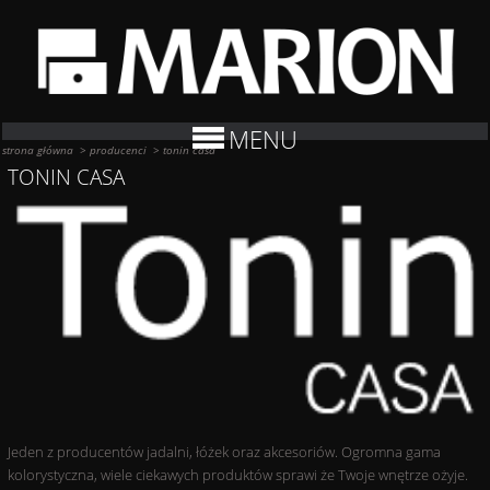
MENU
strona główna
>
producenci
>
tonin casa
TONIN CASA
Jeden z producentów jadalni, łóżek oraz akcesoriów. Ogromna gama
kolorystyczna, wiele ciekawych produktów sprawi że Twoje wnętrze ożyje.