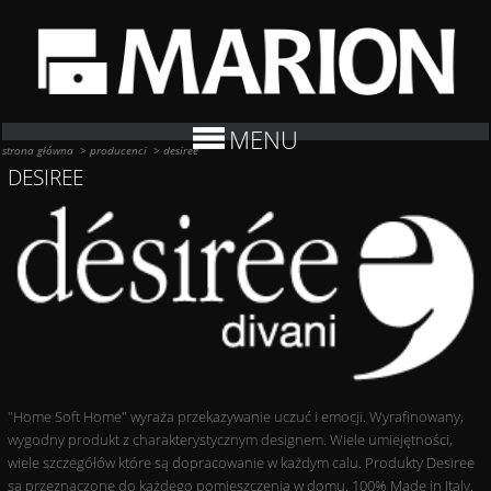
MENU
strona główna
>
producenci
>
desiree
DESIREE
"Home Soft Home" wyraża przekazywanie uczuć i emocji. Wyrafinowany,
wygodny produkt z charakterystycznym designem. Wiele umiejętności,
wiele szczegółów które są dopracowanie w każdym calu. Produkty Desiree
są przeznaczone do każdego pomieszczenia w domu. 100% Made in Italy.