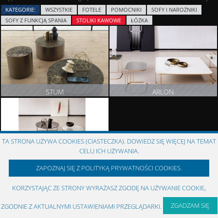
KATEGORIE:
WSZYSTKIE
FOTELE
POMOCNIKI
SOFY I NAROŻNIKI
SOFY Z FUNKCJĄ SPANIA
STOLIKI KAWOWE
ŁÓŻKA
STUM
ARLON
ZOBACZ PRODUKT
ZOBACZ PRODUKT
TA STRONA UŻYWA COOKIES (CIASTECZKA). DOWIEDZ SIĘ WIĘCEJ NA TEMAT
CELU ICH UŻYWANIA.
NEMU
ZAPOZNAJ SIĘ Z POLITYKĄ PRYWATNOŚCI COOKIES.
ZOBACZ PRODUKT
KORZYSTAJĄC ZE STRONY WYRAŻASZ ZGODĘ NA UŻYWANIE COOKIE,
Meble Desiree :: meble włoskie
COPYRIGHT © 1993 - 2026 MARION GROUP ::
meble włoskie
Created by:
Agencja Interaktywna
RMBi
ZGADZAM SIĘ
ZGODNIE Z AKTUALNYMI USTAWIENIAMI PRZEGLĄDARKI.