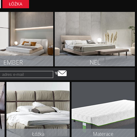
ŁÓŻKA
EMBER
NEL
OBACZ PRODUKT
ZOBACZ PRODUKT
Łóżka
Materace