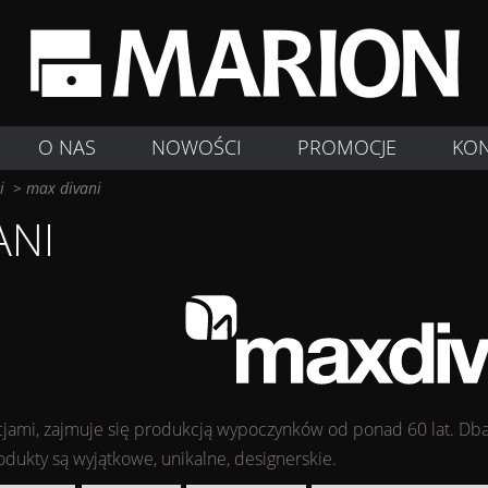
O NAS
NOWOŚCI
PROMOCJE
KO
i
>
max divani
ANI
ycjami, zajmuje się produkcją wypoczynków od ponad 60 lat. Dba
odukty są wyjątkowe, unikalne, designerskie.