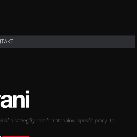
NTAKT
łość o szczegóły, dobór materiałów, sposób pracy. To