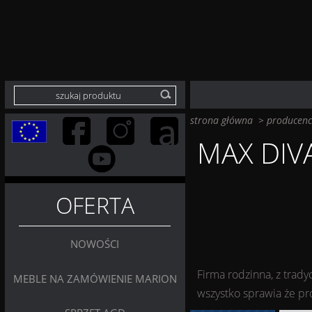
strona główna
>
producenc
MAX DIV
OFERTA
NOWOŚCI
Firma rodzinna, z trad
MEBLE NA ZAMÓWIENIE MARION
wszystko sprawia że pr