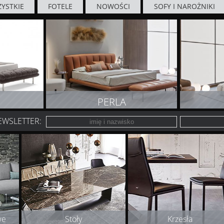
YSTKIE
FOTELE
NOWOŚCI
SOFY I NAROŻNIKI
PERLA
EWSLETTER:
T
ZOBACZ PRODUKT
Z
we
Stoły
Krzesła