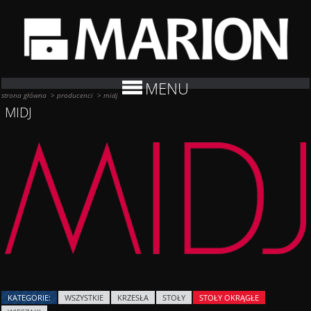
MENU
strona główna
>
producenci
>
midj
MIDJ
KATEGORIE:
WSZYSTKIE
KRZESŁA
STOŁY
STOŁY OKRĄGŁE