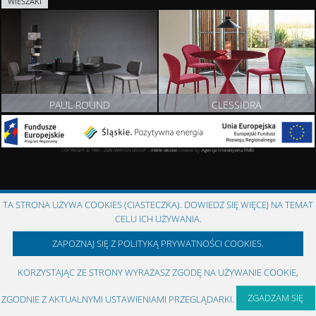
WIESZAKI
PAUL ROUND
CLESSIDRA
ZOBACZ PRODUKT
ZOBACZ PRODUKT
COPYRIGHT © 1993 - 2026 MARION GROUP ::
meble włoskie
Created by:
Agencja Interaktywna
RMBi
TA STRONA UŻYWA COOKIES (CIASTECZKA). DOWIEDZ SIĘ WIĘCEJ NA TEMAT
CELU ICH UŻYWANIA.
ZAPOZNAJ SIĘ Z POLITYKĄ PRYWATNOŚCI COOKIES.
KORZYSTAJĄC ZE STRONY WYRAŻASZ ZGODĘ NA UŻYWANIE COOKIE,
ZGADZAM SIĘ
ZGODNIE Z AKTUALNYMI USTAWIENIAMI PRZEGLĄDARKI.