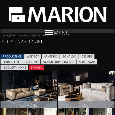
MENU
strona główna
>
salon
>
sofy i narożniki
SOFY I NAROŻNIKI
PRODUCENCI:
WSZYSCY
ARKETIPO
BONALDO
DESIREE
DITRE ITALIA
DV HOME
GAMMA ARREDAMENTI
MAX DIVANI
NICOLETTI HOME
SMANIA
BELMOND
CLOE