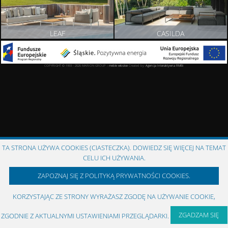
LEAF
CASILDA
ZOBACZ PRODUKT
ZOBACZ PRODUKT
COPYRIGHT © 1993 - 2026 MARION GROUP ::
meble włoskie
Created by:
Agencja Interaktywna
RMBi
TA STRONA UŻYWA COOKIES (CIASTECZKA). DOWIEDZ SIĘ WIĘCEJ NA TEMAT
CELU ICH UŻYWANIA.
ZAPOZNAJ SIĘ Z POLITYKĄ PRYWATNOŚCI COOKIES.
KORZYSTAJĄC ZE STRONY WYRAŻASZ ZGODĘ NA UŻYWANIE COOKIE,
ZGADZAM SIĘ
ZGODNIE Z AKTUALNYMI USTAWIENIAMI PRZEGLĄDARKI.