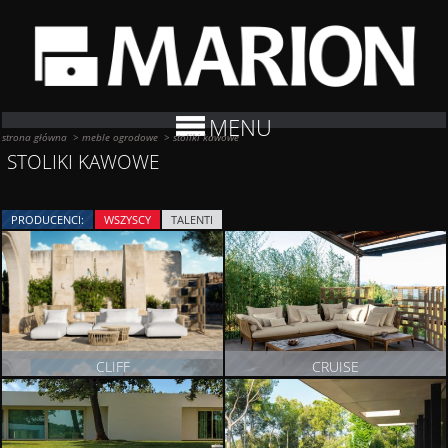
MENU
strona główna
>
meble ogrodowe
>
stoliki kawowe
STOLIKI KAWOWE
PRODUCENCI:
WSZYSCY
TALENTI
CLIFF
CRUISE
ZOBACZ PRODUKT
ZOBACZ PRODUKT