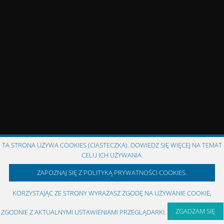
TA STRONA UŻYWA COOKIES (CIASTECZKA). DOWIEDZ SIĘ WIĘCEJ NA TEMAT
CELU ICH UŻYWANIA.
ZAPOZNAJ SIĘ Z POLITYKĄ PRYWATNOŚCI COOKIES.
KORZYSTAJĄC ZE STRONY WYRAŻASZ ZGODĘ NA UŻYWANIE COOKIE,
ZGADZAM SIĘ
ZGODNIE Z AKTUALNYMI USTAWIENIAMI PRZEGLĄDARKI.