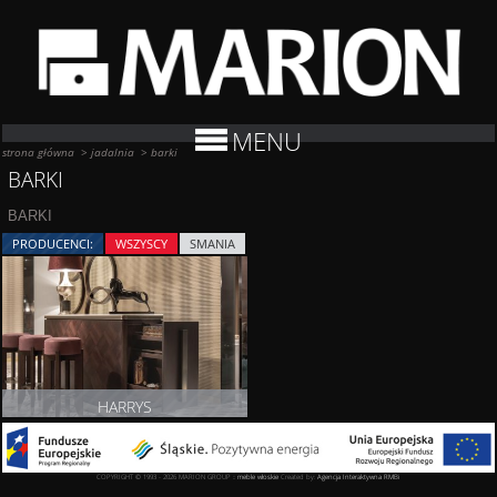
MENU
strona główna
>
jadalnia
>
barki
BARKI
BARKI
PRODUCENCI:
WSZYSCY
SMANIA
HARRYS
ZOBACZ PRODUKT
COPYRIGHT © 1993 - 2026 MARION GROUP ::
meble włoskie
Created by:
Agencja Interaktywna
RMBi