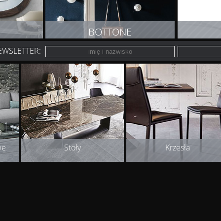
BOTTONE
EWSLETTER:
T
ZOBACZ PRODUKT
Z
we
Stoły
Krzesła