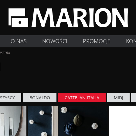
O NAS
NOWOŚCI
PROMOCJE
KO
eszaki
I
SZYSCY
BONALDO
CATTELAN ITALIA
MIDJ