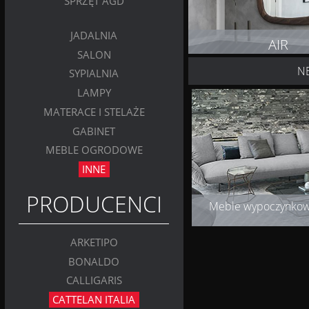
SPRZĘT AGD
JADALNIA
AIR
SALON
N
SYPIALNIA
ZOBACZ PRODUK
LAMPY
MATERACE I STELAŻE
GABINET
MEBLE OGRODOWE
INNE
PRODUCENCI
Meble wypoczynko
ARKETIPO
BONALDO
CALLIGARIS
CATTELAN ITALIA