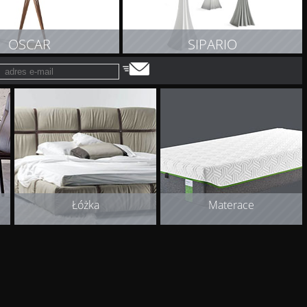
OSCAR
SIPARIO
OBACZ PRODUKT
ZOBACZ PRODUKT
Łóżka
Materace