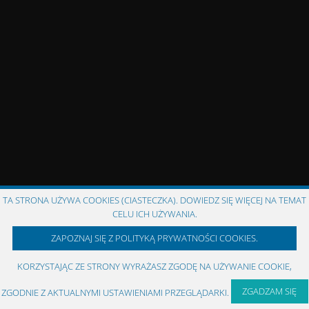
TA STRONA UŻYWA COOKIES (CIASTECZKA). DOWIEDZ SIĘ WIĘCEJ NA TEMAT
CELU ICH UŻYWANIA.
ZAPOZNAJ SIĘ Z POLITYKĄ PRYWATNOŚCI COOKIES.
KORZYSTAJĄC ZE STRONY WYRAŻASZ ZGODĘ NA UŻYWANIE COOKIE,
ZGADZAM SIĘ
ZGODNIE Z AKTUALNYMI USTAWIENIAMI PRZEGLĄDARKI.