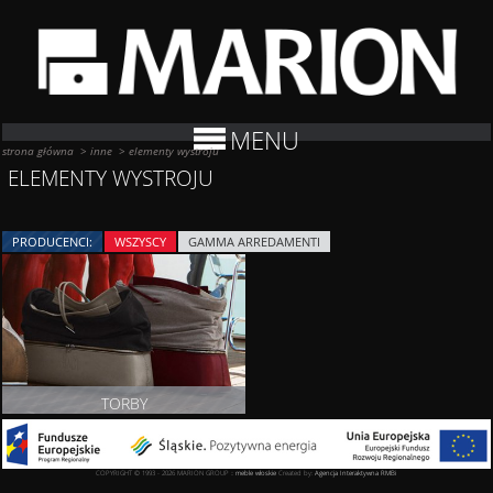
MENU
strona główna
>
inne
>
elementy wystroju
ELEMENTY WYSTROJU
PRODUCENCI:
WSZYSCY
GAMMA ARREDAMENTI
TORBY
ZOBACZ PRODUKT
COPYRIGHT © 1993 - 2026 MARION GROUP ::
meble włoskie
Created by:
Agencja Interaktywna
RMBi