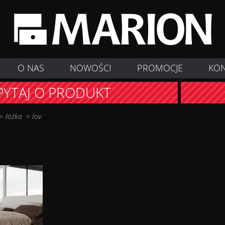
O NAS
NOWOŚCI
PROMOCJE
KO
PYTAJ O PRODUKT
>
łóżka
>
lov