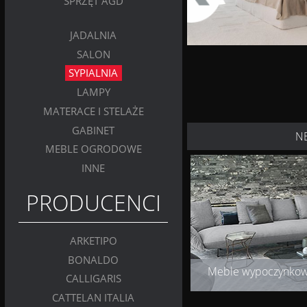
SPRZĘT AGD
JADALNIA
SALON
SYPIALNIA
LAMPY
MATERACE I STELAŻE
GABINET
N
MEBLE OGRODOWE
INNE
PRODUCENCI
ARKETIPO
BONALDO
Meble wypoczynko
CALLIGARIS
CATTELAN ITALIA