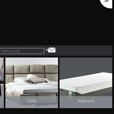
Łóżka
Materace