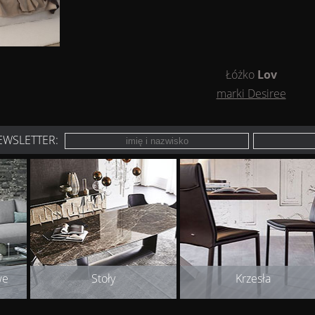
Łóżko
Lov
marki Desiree
EWSLETTER:
we
Stoły
Krzesła