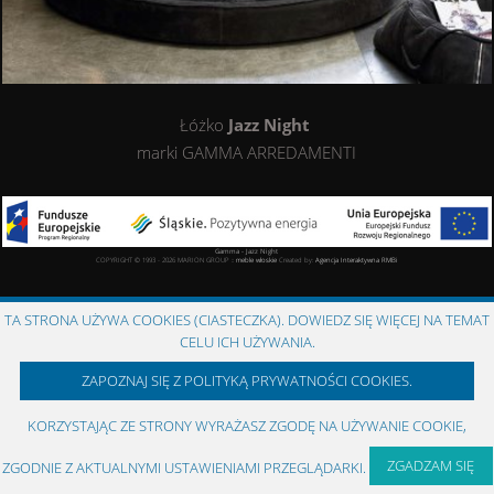
Łóżko
Jazz Night
marki GAMMA ARREDAMENTI
Gamma - Jazz Night
COPYRIGHT © 1993 - 2026 MARION GROUP ::
meble włoskie
Created by:
Agencja Interaktywna
RMBi
TA STRONA UŻYWA COOKIES (CIASTECZKA). DOWIEDZ SIĘ WIĘCEJ NA TEMAT
CELU ICH UŻYWANIA.
ZAPOZNAJ SIĘ Z POLITYKĄ PRYWATNOŚCI COOKIES.
KORZYSTAJĄC ZE STRONY WYRAŻASZ ZGODĘ NA UŻYWANIE COOKIE,
ZGADZAM SIĘ
ZGODNIE Z AKTUALNYMI USTAWIENIAMI PRZEGLĄDARKI.