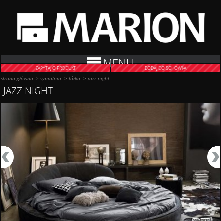
MENU
ZAPYTAJ O PRODUKT
DODAJ DO SCHOWKA
strona główna
>
sypialnia
>
łóżka
>
jazz night
JAZZ NIGHT