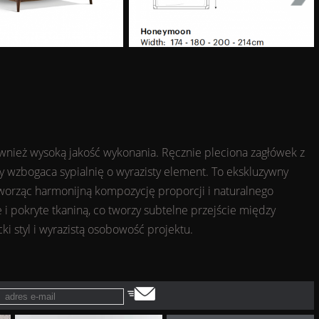
wnież wysoką jakość wykonania. Ręcznie pleciona zagłówek z
ry wzbogaca sypialnię o wyrazisty element. To ekskluzywny
worząc harmonijną kompozycję proporcji i naturalnego
 i pokryte tkaniną, co tworzy subtelne przejście między
ki styl i wyrazistą osobowość projektu.