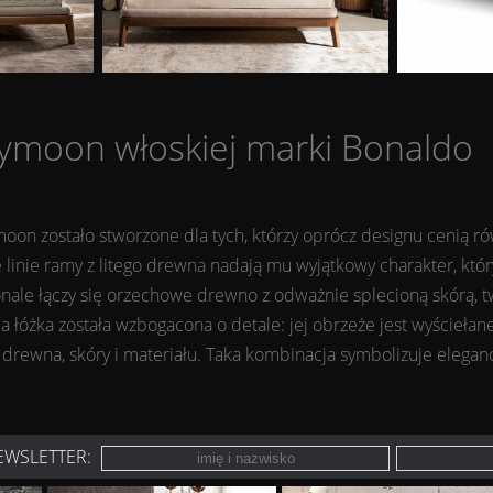
moon włoskiej marki Bonaldo
n zostało stworzone dla tych, którzy oprócz designu cenią ró
e linie ramy z litego drewna nadają mu wyjątkowy charakter, któ
nale łączy się orzechowe drewno z odważnie splecioną skórą, t
łóżka została wzbogacona o detale: jej obrzeże jest wyściełane
rewna, skóry i materiału. Taka kombinacja symbolizuje eleganc
EWSLETTER: