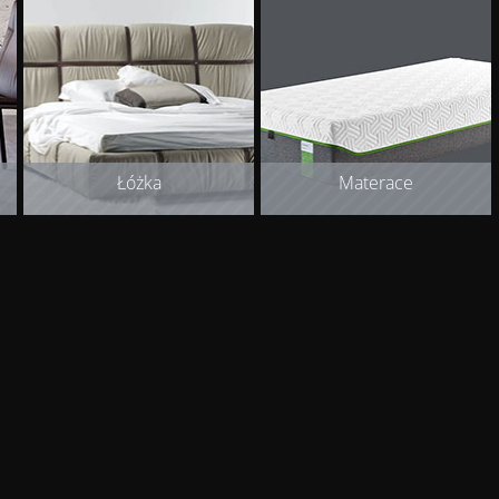
Łóżka
Materace