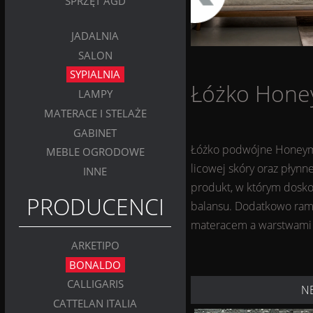
SPRZĘT AGD
JADALNIA
SALON
SYPIALNIA
Łóżko Honey
LAMPY
MATERACE I STELAŻE
GABINET
Łóżko podwójne Honeymoo
MEBLE OGRODOWE
licowej skóry oraz płynn
INNE
produkt, w którym dosko
PRODUCENCI
balansu. Dodatkowo rama 
materacem a warstwami d
ARKETIPO
BONALDO
CALLIGARIS
N
CATTELAN ITALIA