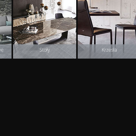
we
Stoły
Krzesła