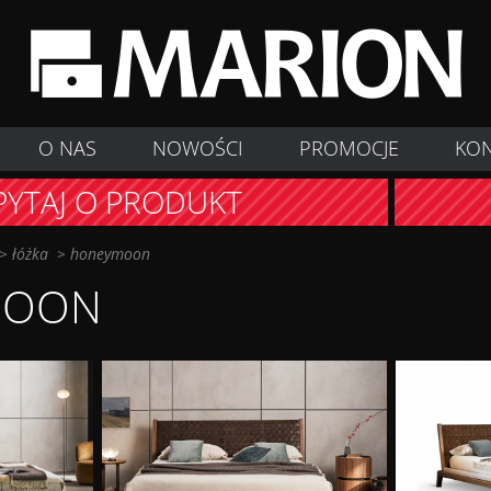
O NAS
NOWOŚCI
PROMOCJE
KO
PYTAJ O PRODUKT
>
łóżka
>
honeymoon
MOON