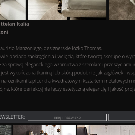
ttelan Italia
zoni
aurizio Manzoniego, designerskie łóżko Thomas.
wie posiada zaokrąglenia i wcięcia, które tworzą skorupę o wy
kże za sprawą eleganckiego wzornictwa z szerokimi przeszyciami 
jest wykończona tkaniną lub skórą podobnie jak zagłówek i wsp
narożnikami tapicerki a kwadratowym kształtem metalowych nóż
e, które perfekcyjnie łączy estetyczną elegancję i jakość proj
EWSLETTER: