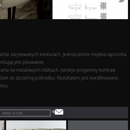
raźnie zarysowanych konturach. Jednocześnie miękka tapicerka
imitującymi pikowanie.
arta na metalowych nóżkach. Istnieje przyjemny kontrast
ek ze szczeliną pośrodku. Rezultatem jest wyrafinowane,
ektu.