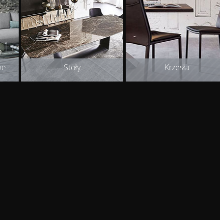
we
Stoły
Krzesła