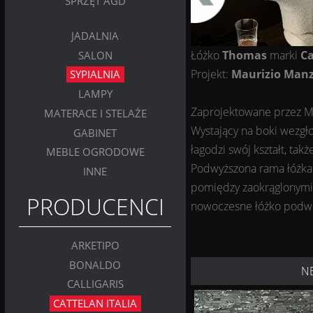
SPRZĘT AGD
JADALNIA
Łóżko
Thomas
marki
Ca
SALON
Projekt:
Maurizio Man
SYPIALNIA
LAMPY
Zaprojektowane przez M
MATERACE I STELAŻE
Wystający na boki wezgło
GABINET
łagodzi swój kształt, ta
MEBLE OGRODOWE
Podwyższona rama łóżka 
INNE
pomiędzy zaokrąglonymi 
PRODUCENCI
nowoczesne łóżko podwójn
ARKETIPO
BONALDO
N
CALLIGARIS
CATTELAN ITALIA