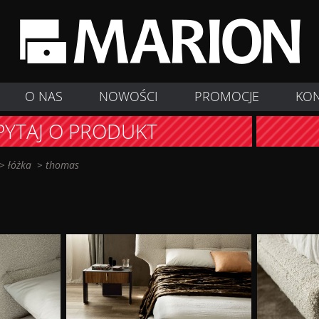
O NAS
NOWOŚCI
PROMOCJE
KO
PYTAJ O PRODUKT
>
łóżka
>
thomas