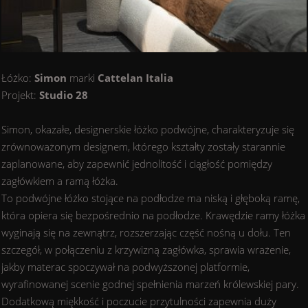
Łóżko:
Simon
marki
Cattelan Italia
Projekt:
Studio 28
Simon, okazałe, designerskie łóżko podwójne, charakteryzuje się
zrównoważonym designem, którego kształty zostały starannie
zaplanowane, aby zapewnić jednolitość i ciągłość pomiędzy
zagłówkiem a ramą łóżka.
To podwójne łóżko stojące na podłodze ma niską i głęboką ramę,
która opiera się bezpośrednio na podłodze. Krawędzie ramy łóżka
wyginają się na zewnątrz, rozszerzając część nośną u dołu. Ten
szczegół, w połączeniu z krzywizną zagłówka, sprawia wrażenie,
jakby materac spoczywał na podwyższonej platformie,
wyrafinowanej scenie godnej spełnienia marzeń królewskiej pary.
Dodatkową miękkość i poczucie przytulności zapewnia duży