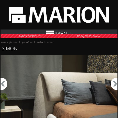
MENU
ZAPYTAJ O PRODUKT
DODAJ DO SCHOWKA
strona główna
>
sypialnia
>
łóżka
>
simon
SIMON