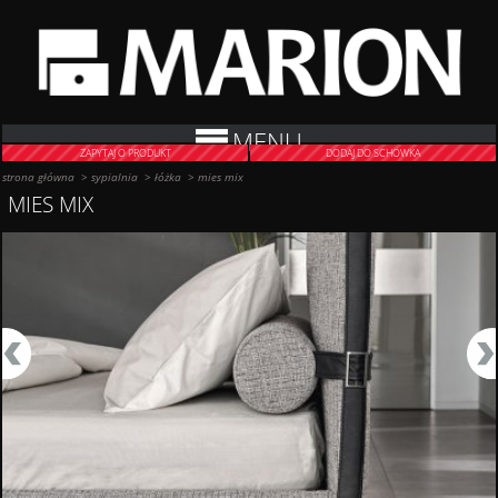
MENU
ZAPYTAJ O PRODUKT
DODAJ DO SCHOWKA
strona główna
>
sypialnia
>
łóżka
>
mies mix
MIES MIX