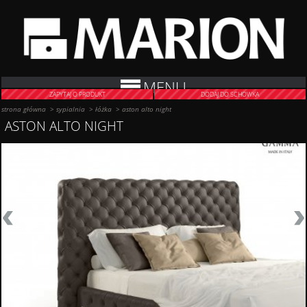
MENU
ZAPYTAJ O PRODUKT
DODAJ DO SCHOWKA
strona główna
>
sypialnia
>
łóżka
>
aston alto night
ASTON ALTO NIGHT