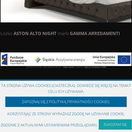
Łóżko
ASTON ALTO NIGHT
marki
GAMMA ARREDAMENTI
COPYRIGHT © 1993 - 2026 MARION GROUP ::
meble włoskie
Created by:
Agencja Interaktywna
RMBi
TA STRONA UŻYWA COOKIES (CIASTECZKA). DOWIEDZ SIĘ WIĘCEJ NA TEMAT
CELU ICH UŻYWANIA.
ZAPOZNAJ SIĘ Z POLITYKĄ PRYWATNOŚCI COOKIES.
KORZYSTAJĄC ZE STRONY WYRAŻASZ ZGODĘ NA UŻYWANIE COOKIE,
ZGADZAM SIĘ
ZGODNIE Z AKTUALNYMI USTAWIENIAMI PRZEGLĄDARKI.