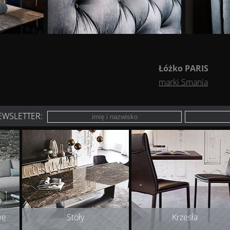
Łóżko
PARIS
marki Smania
EWSLETTER:
we
Stoły
Krzesła