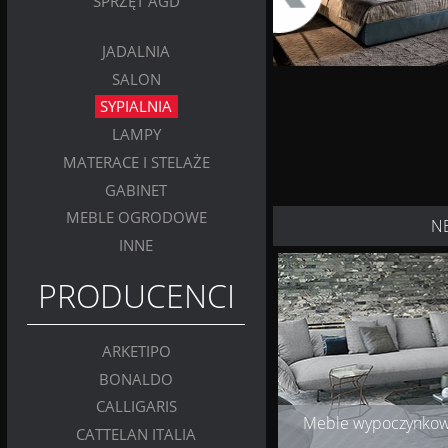
SPRZĘT AGD
JADALNIA
SALON
SYPIALNIA
LAMPY
MATERACE I STELAŻE
GABINET
MEBLE OGRODOWE
N
INNE
PRODUCENCI
ARKETIPO
BONALDO
CALLIGARIS
Meble wypoczynko
CATTELAN ITALIA