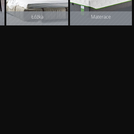
Łóżka
Materace