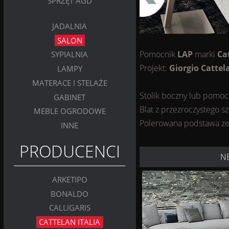
SPRZĘT AGD
JADALNIA
SALON
Pomocnik
LAP
marki
Ca
SYPIALNIA
Projekt:
Giorgio Cattel
LAMPY
MATERACE I STELAŻE
Stolik boczny lub pomocn
GABINET
Blat z przezroczystego s
MEBLE OGRODOWE
Polerowana podstawa ze 
INNE
PRODUCENCI
N
ARKETIPO
BONALDO
CALLIGARIS
CATTELAN ITALIA