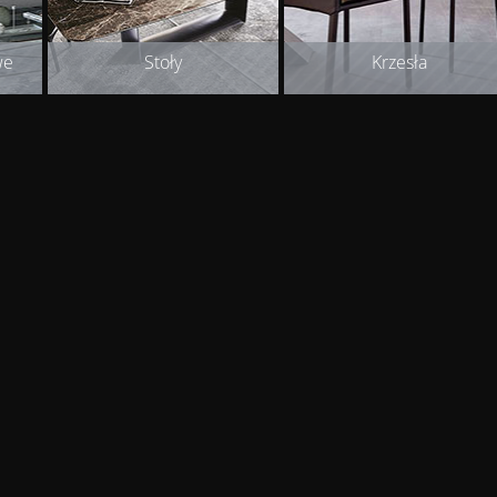
we
Stoły
Krzesła